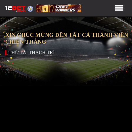
XIN CHÚC MỪNG ĐẾN TẤT CẢ THÀNH VIÊN
CHIẾN THẮNG
THỬ TÀI THÁCH TRÍ