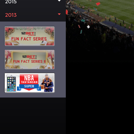
2015
2013