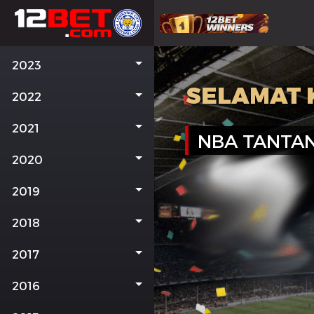
2023
SELAMAT 
2022
2021
NBA TANTA
2020
2019
2018
2017
2016