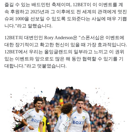
즐길 수 있는 배드민턴 축제이며, 12BET이 이 이벤트를 계
속 후원하고 2025년과 그 이후에도 전 세계의 관객에게 멋진
슈퍼 1000을 선보일 수 있도록 도와준다는 사실에 매우 기쁩
니다."라고 말했습니다.
12BET의 대변인인 Rory Anderson은 "스폰서십은 이벤트에
대한 장기적이고 확고한 헌신이 있을 때 가장 효과적입니다.
12BET에서 우리는 올잉글랜드의 일부라고 느끼고 이 권위
있는 이벤트와 앞으로도 많은 해 동안 협력할 수 있기를 기
대합니다."라고 덧붙였습니다.