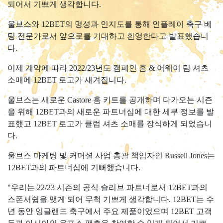
되어서 기쁘게 생각합니다.
울브스와 12BET의 명성과 인지도를 통해 인플레이 축구 베
팅 전문가로서 앞으로를 기대하고 환영한다고 발표했습니
다.
이제 계약에 따라 2022/23년도 캠페인 홈 & 어웨이 팀 셔츠
소매에 12BET 로고가 새겨집니다.
울브스는 새로운 Castore 홈 키트를 공개하며 다가오는 시즌
을 위해 12BET과의 새로운 파트너십에 대한 세부 정보를 발
표했고 12BET 로고가 클럽 셔츠 소매를 장식하게 되었습니
다.
울브스 마케팅 및 커머셜 사업 총괄 책임자인 Russell Jones는
12BET과의 파트너십에 기뻐했습니다.
"우리는 22/23 시즌의 공식 슬리브 파트너로서 12BET과의
스폰서쉽을 맺게 되어 무척 기쁘게 생각합니다. 12BET는 수
년 동안 잉글랜드 축구에서 주요 제품이었으며 12BET 고객