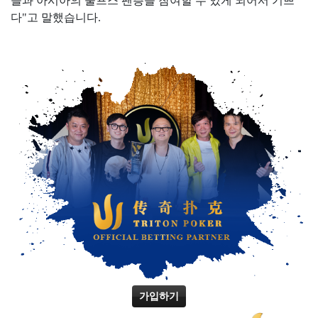
들과 아시아의 울프스 팬층을 참여할 수 있게 되어서 기쁘
다"고 말했습니다.
가입하기