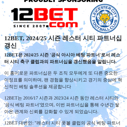
12BET, 2024/25 시즌 레스터 시티 파트너십
갱신
12BET은 2024/25 시즌 '공식 아시아 베팅 파트너'로서 레스
터 시티 축구 클럽과의 파트너십을 갱신했음을 알립니다.
이 흥미로운 파트너십은 두 조직 모두에게 또 다른 중요한
이정표를 의미하며, 팬 경험을 향상시키고 경기의 중심에 혁
신적인 베팅 솔루션을 제공합니다
12BET는 2016/17 시즌과 2023/24 시즌 동안 레스터 시티의
'공식 베팅 파트너'였으며, 이번 파트너십을 통해 수년간 쌓
아온 관계와 신뢰를 강화할 수 있게 되었습니다.
12BET 대변인: "레스터 시티 풋볼 클럽의 공식 베팅 파트너