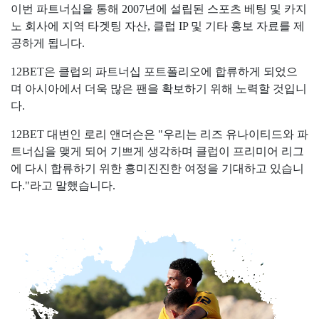
이번 파트너십을 통해 2007년에 설립된 스포츠 베팅 및 카지
노 회사에 지역 타겟팅 자산, 클럽 IP 및 기타 홍보 자료를 제
공하게 됩니다.
12BET은 클럽의 파트너십 포트폴리오에 합류하게 되었으
며 아시아에서 더욱 많은 팬을 확보하기 위해 노력할 것입니
다.
12BET 대변인 로리 앤더슨은 "우리는 리즈 유나이티드와 파
트너십을 맺게 되어 기쁘게 생각하며 클럽이 프리미어 리그
에 다시 합류하기 위한 흥미진진한 여정을 기대하고 있습니
다."라고 말했습니다.